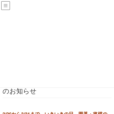
＞＞ きらりびとみやしろの地域の活動存続のために、入
会・ご寄付のお願い
きらりびとブログ
HOME
きらりびとブログ
お知らせ
陽だまりサロンイベント中止・休館のお知らせ
2020年2月25日
お知らせ
陽だまりサロンイベント中止・休館
のお知らせ
2/26から3/31まで、いきいきの日、囲碁・将棋の