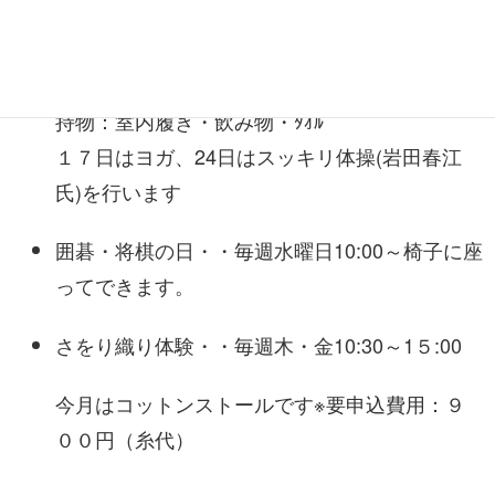
大人のぬりえ・・・毎週月曜日13:30～
健康体操・・・・毎週火曜日10:30～11:30
持物：室内履き・飲み物・ﾀｵﾙ
１７日はヨガ、24日はスッキリ体操(岩田春江
氏)を行います
囲碁・将棋の日・・毎週水曜日10:00～椅子に座
ってできます。
さをり織り体験・・毎週木・金10:30～1５:00
今月は
コットンストール
です
※
要申込費用：９
００円（糸代）