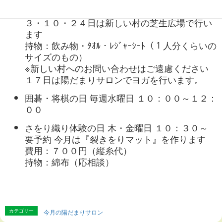
１１：３０
３・１０・２４日は新しい村の芝生広場で行い
ます
持物：飲み物・ﾀｵﾙ・ﾚｼﾞｬｰｼｰﾄ（１人分くらいの
サイズのもの）
※新しい村へのお問い合わせはご遠慮ください
１７日は陽だまりサロンでヨガを行います。
囲碁・将棋の日 毎週水曜日 １０：００～１２：
００
さをり織り体験の日 木・金曜日 １０：３０～
要予約 今月は『裂きをりマット』を作ります
費用：７００円（縦糸代）
持物：綿布（応相談）
カテゴリー
今月の陽だまりサロン